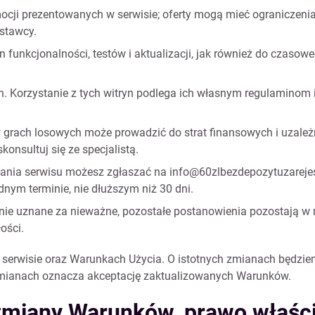
cji prezentowanych w serwisie; oferty mogą mieć ograniczenia 
stawcy.
funkcjonalności, testów i aktualizacji, jak również do czaso
h. Korzystanie z tych witryn podlega ich własnym regulaminom 
 grach losowych może prowadzić do strat finansowych i uzależn
konsultuj się ze specjalistą.
łania serwisu możesz zgłaszać na
info@60zlbezdepozytuzarejes
nym terminie, nie dłuższym niż 30 dni.
nie uznane za nieważne, pozostałe postanowienia pozostają w
ości.
erwisie oraz Warunkach Użycia. O istotnych zmianach będzie
o zmianach oznacza akceptację zaktualizowanych Warunków.
 zmiany Warunków, prawo właści