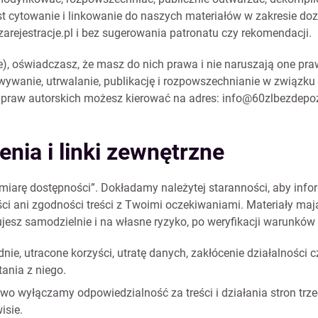
st cytowanie i linkowanie do naszych materiałów w zakresie d
arejestracje.pl i bez sugerowania patronatu czy rekomendacji.
ze), oświadczasz, że masz do nich prawa i nie naruszają one pr
howywanie, utrwalanie, publikację i rozpowszechnianie w związ
 praw autorskich możesz kierować na adres:
info@60zlbezdepozy
nia i linki zewnętrzne
w miarę dostępności”. Dokładamy należytej staranności, aby infor
ci ani zgodności treści z Twoimi oczekiwaniami. Materiały maj
esz samodzielnie i na własne ryzyko, po weryfikacji warunków 
ie, utracone korzyści, utratę danych, zakłócenie działalności
ania z niego.
 wyłączamy odpowiedzialność za treści i działania stron trzec
isie.