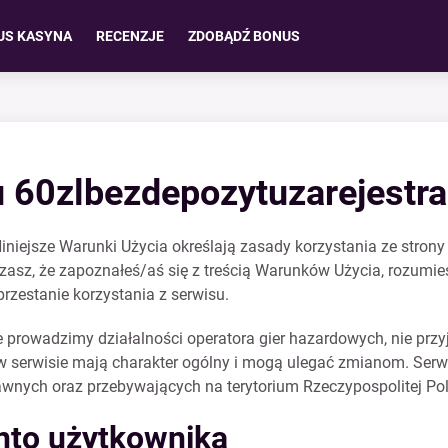
US KASYNA
RECENZJE
ZDOBĄDŹ BONUS
 60zlbezdepozytuzarejestra
iniejsze Warunki Użycia określają zasady korzystania ze strony
z, że zapoznałeś/aś się z treścią Warunków Użycia, rozumiesz j
rzestanie korzystania z serwisu.
 prowadzimy działalności operatora gier hazardowych, nie przy
 serwisie mają charakter ogólny i mogą ulegać zmianom. Serwis
wnych oraz przebywających na terytorium Rzeczypospolitej Pol
onto użytkownika