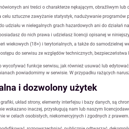
ówionych ani treści o charakterze nękającym, obraźliwym lub
 celu sztuczne zawyżanie statystyk, nadużywanie programów pr
o udziału w nielegalnych grach hazardowych ani do działań na
osiadasz do nich prawa i udzielasz licencji opisanej w niniejs
ń wiekowych (18+) i terytorialnych, a także do samodzielnej we
stępu do serwisu ze względów technicznych, bezpieczeństwa lu
ycofywać funkcje serwisu, jak również usuwać lub edytować tr
 zmianach powiadomimy w serwisie. W przypadku rażących naru
ualna i dozwolony użytek
 grafiki, układ strony, elementy interfejsu i bazy danych, są ch
e nie wskazano inaczej, przysługują nam lub naszym licencjodaw
znie w celach osobistych, niekomercyjnych i zgodnych z prawem
modyfikować, rozpowszechniać, publicznie odtwarzać, dekompi