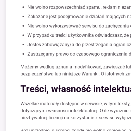
Nie wolno rozpowszechniać spamu, reklam niezam
Zakazane jest podejmowanie działań mających na
Nie wolno wykorzystywać serwisu do zachęcania d
W przypadku treści użytkownika oświadczasz, że p
Jesteś zobowiązany/a do przestrzegania ogranicze
Zastrzegamy prawo do czasowego ograniczenia do
Możemy według uznania modyfikować, zawieszać lub w
bezpieczeństwa lub niniejsze Warunki. O istotnych
Treści, własność intelekt
Wszelkie materiały dostępne w serwisie, w tym teksty,
dotyczącymi własności intelektualnej. O ile wyraźni
niezbywalnej licencji na korzystanie z serwisu wyłąc
Bez uprzedniej pisemnej zgody nie wolno kopiować, 