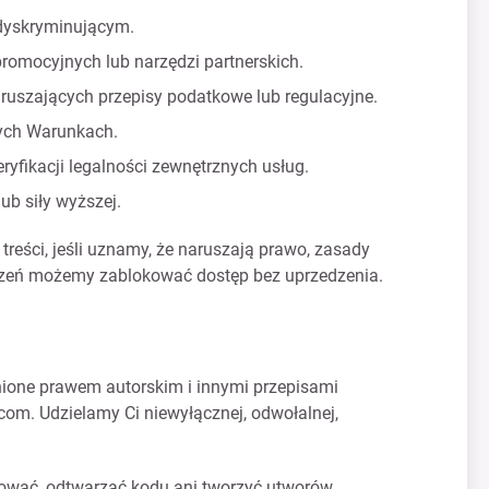
 dyskryminującym.
omocyjnych lub narzędzi partnerskich.
ruszających przepisy podatkowe lub regulacyjne.
zych Warunkach.
ryfikacji legalności zewnętrznych usług.
b siły wyższej.
eści, jeśli uznamy, że naruszają prawo, zasady
szeń możemy zablokować dostęp bez uprzedzenia.
ronione prawem autorskim i innymi przepisami
com. Udzielamy Ci niewyłącznej, odwołalnej,
.
lować, odtwarzać kodu ani tworzyć utworów