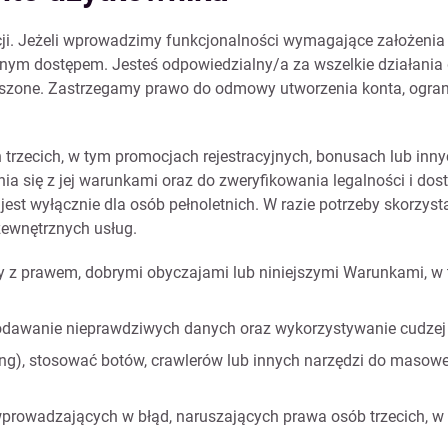
racji. Jeżeli wprowadzimy funkcjonalności wymagające założenia
nym dostępem. Jesteś odpowiedzialny/a za wszelkie działania 
szone. Zastrzegamy prawo do odmowy utworzenia konta, ograni
 trzecich, w tym promocjach rejestracyjnych, bonusach lub inn
ia się z jej warunkami oraz do zweryfikowania legalności i do
est wyłącznie dla osób pełnoletnich. W razie potrzeby skorzysta
ewnętrznych usług.
y z prawem, dobrymi obyczajami lub niniejszymi Warunkami, w
podawanie nieprawdziwych danych oraz wykorzystywanie cudzej
ng), stosować botów, crawlerów lub innych narzędzi do masowe
prowadzających w błąd, naruszających prawa osób trzecich, w 